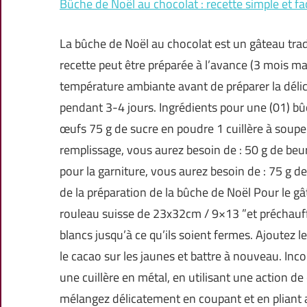
Bûche de Noël au chocolat : recette simple et fac
La bûche de Noël au chocolat est un gâteau tradi
recette peut être préparée à l’avance (3 mois ma
température ambiante avant de préparer la déli
pendant 3-4 jours. Ingrédients pour une (01) bû
œufs 75 g de sucre en poudre 1 cuillère à soupe
remplissage, vous aurez besoin de : 50 g de beur
pour la garniture, vous aurez besoin de : 75 g d
de la préparation de la bûche de Noël Pour le g
rouleau suisse de 23x32cm / 9×13 ”et préchauffe
blancs jusqu’à ce qu’ils soient fermes. Ajoutez 
le cacao sur les jaunes et battre à nouveau. Inc
une cuillère en métal, en utilisant une action de
mélangez délicatement en coupant et en pliant a