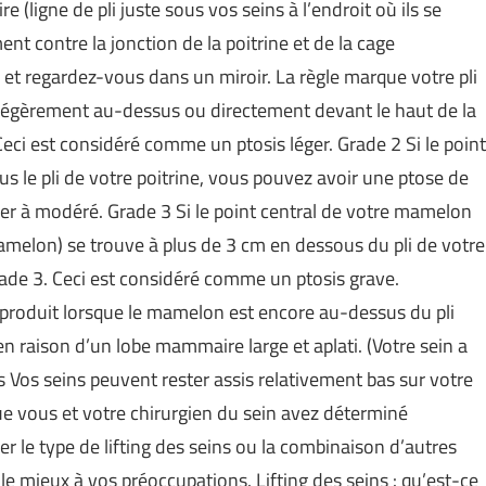
 (ligne de pli juste sous vos seins à l’endroit où ils se
ment contre la jonction de la poitrine et de la cage
e et regardez-vous dans un miroir. La règle marque votre pli
légèrement au-dessus ou directement devant le haut de la
eci est considéré comme un ptosis léger. Grade 2 Si le point
s le pli de votre poitrine, vous pouvez avoir une ptose de
er à modéré. Grade 3 Si le point central de votre mamelon
amelon) se trouve à plus de 3 cm en dessous du pli de votre
ade 3. Ceci est considéré comme un ptosis grave.
produit lorsque le mamelon est encore au-dessus du pli
n raison d’un lobe mammaire large et aplati. (Votre sein a
bas Vos seins peuvent rester assis relativement bas sur votre
que vous et votre chirurgien du sein avez déterminé
 le type de lifting des seins ou la combinaison d’autres
e mieux à vos préoccupations. Lifting des seins : qu’est-ce