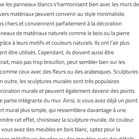
ue les panneaux blancs s’harmonisent bien avec les murs de
vers matériaux peuvent convenir au style minimaliste.
ins chers et conviennent parfaitement à la décoration
anneaux de matériaux naturels comme le bois ou la pierre
ce à leurs motifs et couleurs naturels. Ils ont l’air plus
nt être utilisés. Cependant, ils doivent aussi être
ait, mais pas trop brouillon, peut sembler bien sur les
s comme ceux avec des fleurs ou des arabesques. Sculptures
outre, les sculptures murales sont très populaires
 décoration murale et peuvent également devenir des points
e partie intégrante du mur. Ainsi, si vous avez déjà un point
art mural plus simple, qui ressemblera davantage à une
indre cet effet, choisissez la sculpture murale, de couleur
i vous avez des meubles en bois blanc, optez pour la
faces métalliques épurées ou des meubles avec des détails