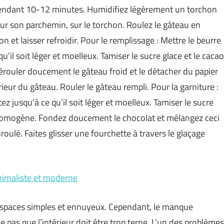
C pendant 10-12 minutes. Humidifiez légèrement un torchon
 sur son parchemin, sur le torchon. Roulez le gâteau en
 et laisser refroidir. Pour le remplissage : Mettre le beurre
u’il soit léger et moelleux. Tamiser le sucre glace et le cacao
 Dérouler doucement le gâteau froid et le détacher du papier
érieur du gâteau. Rouler le gâteau rempli. Pour la garniture :
ez jusqu’à ce qu’il soit léger et moelleux. Tamiser le sucre
e homogène. Fondez doucement le chocolat et mélangez ceci
nroulé. Faites glisser une fourchette à travers le glaçage
nimaliste et moderne
 espaces simples et ennuyeux. Cependant, le manque
 pas que l’intérieur doit être trop terne. L’un des problèmes