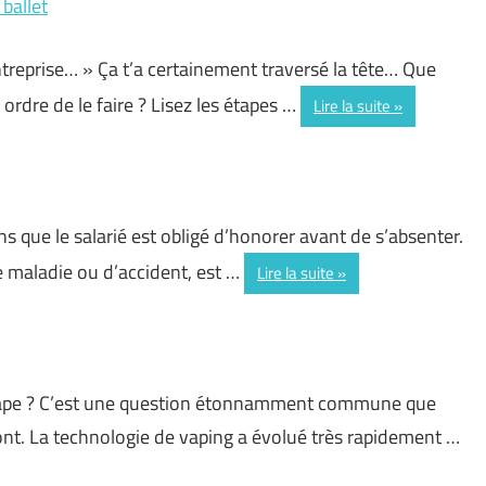
ballet
treprise… » Ça t’a certainement traversé la tête… Que
 ordre de le faire ? Lisez les étapes …
Lire la suite
ons que le salarié est obligé d’honorer avant de s’absenter.
e maladie ou d’accident, est …
Lire la suite
pe ? C’est une question étonnamment commune que
t. La technologie de vaping a évolué très rapidement …