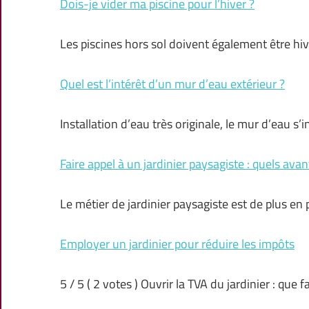
Dois-je vider ma piscine pour l’hiver ?
Les piscines hors sol doivent également être hi
Quel est l’intérêt d’un mur d’eau extérieur ?
Installation d’eau très originale, le mur d’eau s’
Faire appel à un jardinier paysagiste : quels ava
Le métier de jardinier paysagiste est de plus e
Employer un jardinier pour réduire les impôts
5 / 5 ( 2 votes ) Ouvrir la TVA du jardinier : que f